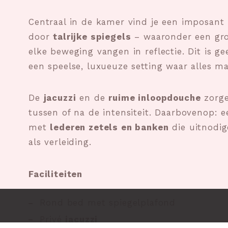
Centraal in de kamer vind je een imposant
door
talrijke spiegels
– waaronder een grot
elke beweging vangen in reflectie. Dit is 
een speelse, luxueuze setting waar alles ma
De
jacuzzi
en de
ruime inloopdouche
zorge
tussen of na de intensiteit. Daarbovenop: ee
met
lederen zetels en banken
die uitnodig
als verleiding.
Faciliteiten
Rond bed met spiegelplafond
Privé
jacuzzi